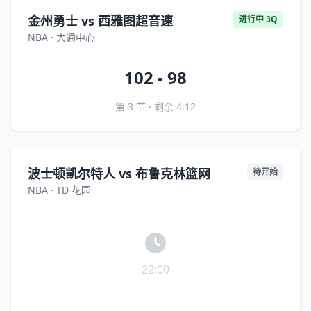
金州勇士 vs 西雅图超音速
进行中 3Q
NBA · 大通中心
102 - 98
第 3 节 · 剩余 4:12
波士顿凯尔特人 vs 布鲁克林篮网
待开始
NBA · TD 花园
22:00