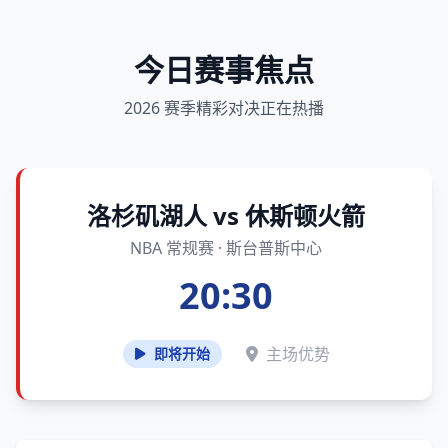
今日赛事焦点
2026 赛季精彩对决正在热播
洛杉矶湖人 vs 休斯顿火箭
NBA 常规赛 · 斯台普斯中心
20:30
主场优势
即将开始