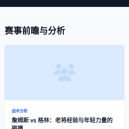
赛事前瞻与分析
战术分析
詹姆斯 vs 格林：老将经验与年轻力量的
碰撞