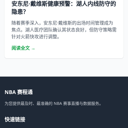
安东尼·戴维斯健康预警：湖人内线防守的
隐患？
随着赛季深入，安东尼·戴维斯的出场时间管理成为
焦点。湖人医疗团队确认其状态良好，但防守策略需
针对火箭快攻进行调整。
阅读全文 →
NBA 赛程通
为您提供最及时、最准确的 NBA 赛事直播与数据服务。
快速链接