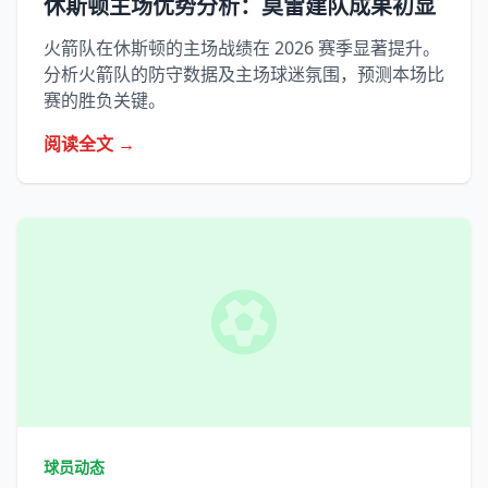
休斯顿主场优势分析：莫雷建队成果初显
火箭队在休斯顿的主场战绩在 2026 赛季显著提升。
分析火箭队的防守数据及主场球迷氛围，预测本场比
赛的胜负关键。
阅读全文 →
球员动态